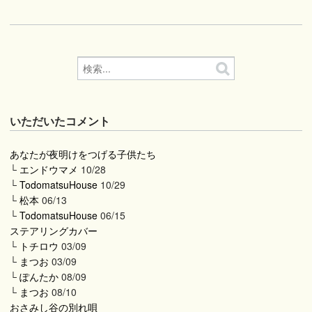
いただいたコメント
あなたが夜明けをつげる子供たち
└
エンドウマメ
10/28
└
TodomatsuHouse
10/29
└
松本
06/13
└
TodomatsuHouse
06/15
ステアリングカバー
└
トチロウ
03/09
└
まつお
03/09
└
ぽんたか
08/09
└
まつお
08/10
おさみし谷の別れ唄