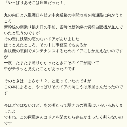
「やっぱりあそこは床屋だった！」
丸の内口と八重洲口を結ぶ中央通路の中間地点を南通路に向かうと
ころ
新幹線の南乗り換え口の手前、当時は新幹線の切符自販機が並んで
いたと思うのですが
その壁に鉄製の窓のないドアがありました
ぱっと見たところ、その中に事務室でもあるか
自販機の裏側でメンテナンスするためのドアにしか見えないのです
が
一度、たまたま通りかかったときにそのドアが開いて
中がチラッと見えたことがあったのです
そのときは「まさか！？」と思っていたのですが
この本によると、やっぱりそのドアの向こうは床屋さんだったので
す
今ほどではないけど、あの頃だって駅ナカの商店はいろいろありま
したよ
でもね、この床屋さんはドアを閉めたら存在がまったく判らないの
です