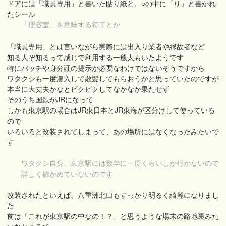
ドアには「職員専用」と書いた貼り紙と、○の中に「り」と書かれ
たシール
「理容室」を意味する符丁とか
「職員専用」とは言いながら実際には出入り業者や縁故者など
知る人ぞ知るって感じで利用する一般人もいたようです
特にバッチや身分証の提示が必要なわけではないそうですから
ワタクシも一度潜入して散髪してもらおうかと思っていたのですが
本当に大丈夫かなとビクビクしてなかなか果たせず
そのうち国鉄がJRになって
しかも東京駅の場合はJR東日本とJR東海が区分けして使っている
ので
いろいろと改装されてしまって、あの場所にはなくなったみたいで
す
ワタクシ自身、東京駅には数年に一度くらいしか行かないので
詳しく確かめていないのです
改装されたといえば、八重洲北口もすっかり明るく綺麗になりまし
た
前は「これが東京駅の中なの！？」と思うような場末の路地裏みた