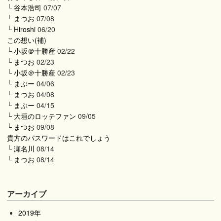
└
谷本浩司
07/07
└
まつお
07/08
└
Hiroshi
06/20
この想い(補)
└
小坂＠十勝産
02/22
└
まつお
02/23
└
小坂＠十勝産
02/23
└
まぶー
04/06
└
まつお
04/08
└
まぶー
04/15
└
大垣のロッテファン
09/05
└
まつお
09/08
貴方のパスワードはこれでしょう
└
瀬名川
08/14
└
まつお
08/14
アーカイブ
2019年