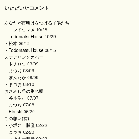
いただいたコメント
あなたが夜明けをつげる子供たち
└
エンドウマメ
10/28
└
TodomatsuHouse
10/29
└
松本
06/13
└
TodomatsuHouse
06/15
ステアリングカバー
└
トチロウ
03/09
└
まつお
03/09
└
ぽんたか
08/09
└
まつお
08/10
おさみし谷の別れ唄
└
谷本浩司
07/07
└
まつお
07/08
└
Hiroshi
06/20
この想い(補)
└
小坂＠十勝産
02/22
└
まつお
02/23
└
小坂＠十勝産
02/23