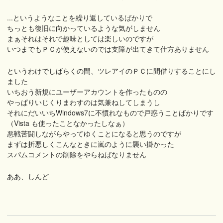
...というようなことを繰り返しているばかりで
ちっとも復旧に向かっているような気がしません
まぁそれはそれで趣味としては楽しいのですが
いつまでもＰＣが使えないのでは支障が出てきて仕方ありません
というわけでしばらくの間、ツレアイのＰＣに間借りすることにし
ました
いちおう新規にユーザーアカウントを作ったものの
やっぱりいじくりまわすのは気兼ねしてしまうし
それにだいいちWindows7に不慣れなもので戸惑うことばかりです
（Vista も使ったことなかったしなぁ）
悪戦苦闘しながらやってゆくことになると思うのですが
まずは折悪しくこんなときに嵐のように襲い掛かった
スパムコメントの削除をやらねばなりません
ああ、しんど