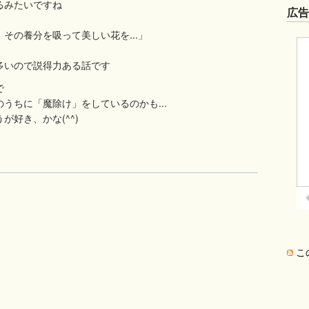
るみたいですね
広
その養分を吸って美しい花を...」
多いので説得力ある話です
で
うちに「魔除け」をしているのかも...
好き、かな(^^)
こ