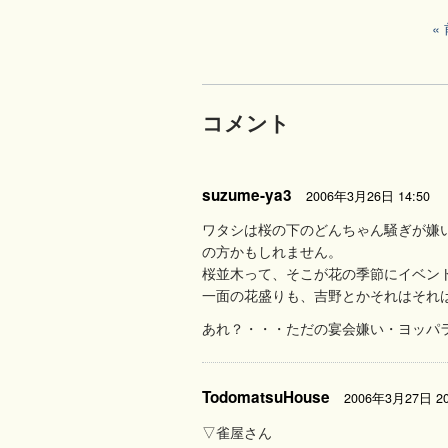
コメント
suzume-ya3
2006年3月26日 14:50
ワタシは桜の下のどんちゃん騒ぎが嫌
の方かもしれません。
桜並木って、そこが花の季節にイベン
一面の花盛りも、吉野とかそれはそれ
あれ？・・・ただの宴会嫌い・ヨッパ
TodomatsuHouse
2006年3月27日 20
▽雀屋さん