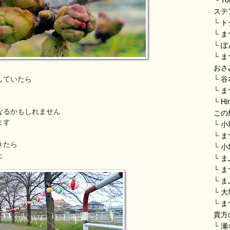
ステ
└
ト
└
ま
└
ぽ
└
ま
おさ
していたら
└
谷
└
ま
└
Hi
なるかもしれません
この
ます
└
小
└
ま
きたら
└
小
た
└
ま
└
ま
└
ま
└
大
└
ま
貴方
└
瀬