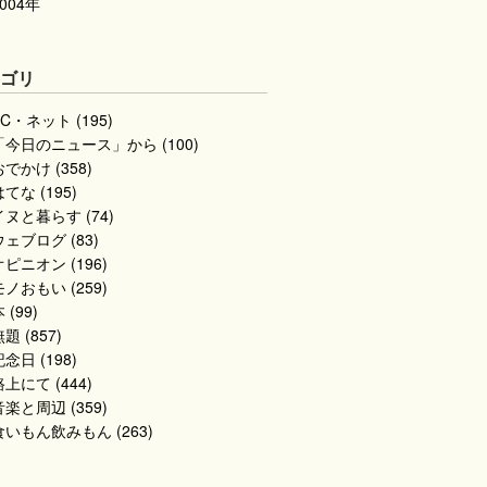
2004年
テゴリ
PC・ネット (195)
「今日のニュース」から (100)
おでかけ (358)
てな (195)
イヌと暮らす (74)
ウェブログ (83)
オピニオン (196)
モノおもい (259)
 (99)
題 (857)
念日 (198)
路上にて (444)
音楽と周辺 (359)
食いもん飲みもん (263)