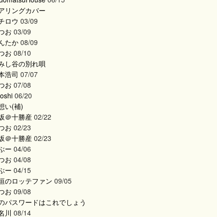
アリングカバー
チロウ
03/09
つお
03/09
んたか
08/09
つお
08/10
みし谷の別れ唄
本浩司
07/07
つお
07/08
roshi
06/20
想い(補)
坂＠十勝産
02/22
つお
02/23
坂＠十勝産
02/23
ぶー
04/06
つお
04/08
ぶー
04/15
垣のロッテファン
09/05
つお
09/08
のパスワードはこれでしょう
名川
08/14