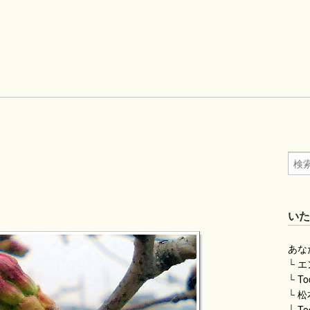
い
あな
└
エ
└
To
└
松
└
To