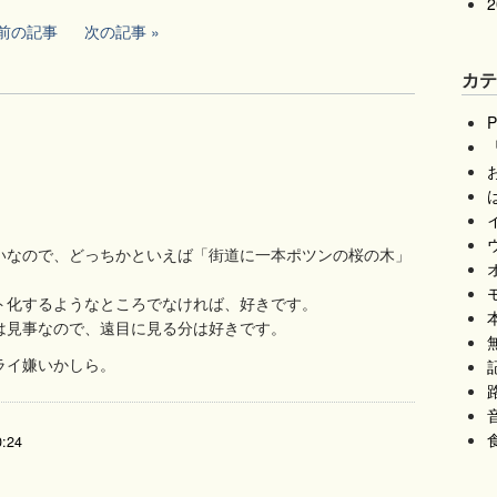
前の記事
次の記事
カ
は
いなので、どっちかといえば「街道に一本ポツンの桜の木」
ト化するようなところでなければ、好きです。
本
は見事なので、遠目に見る分は好きです。
無
ライ嫌いかしら。
記
:24