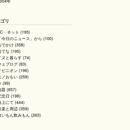
2004年
テゴリ
PC・ネット (195)
「今日のニュース」から (100)
おでかけ (358)
てな (195)
イヌと暮らす (74)
ウェブログ (83)
オピニオン (196)
モノおもい (259)
 (99)
題 (857)
念日 (198)
路上にて (444)
音楽と周辺 (359)
食いもん飲みもん (263)