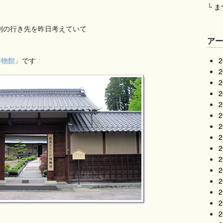
└
ま
別の行き先を昨日考えていて
ア
博物館』
です