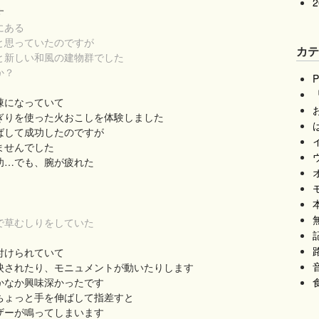
す
にある
思っていたのですが
カ
新しい和風の建物群でした
か？
棟になっていて
ぎりを使った火おこしを体験しました
は
ばして成功したのですが
ませんでした
功…でも、腕が疲れた
本
無
草むしりをしていた
記
付けられていて
映されたり、モニュメントが動いたりします
かなか興味深かったです
ちょっと手を伸ばして指差すと
ザーが鳴ってしまいます