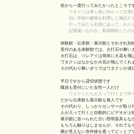
前から一度行ってみたかったところで
ワタクシは美ヶ原に向かって左側
旧い学校の建物を利用した施設だと
行ってみたら右側にあって、わりと
記憶違いなのか、新築移転したの
体験館・伝承館・展示館とそれぞれ別
受付のある体験館では、火打石や舞い
火打石は、ツレアイは簡単に火花を飛
ワタクシはなかなか火花が飛んでくれ
その代わり舞いぎりではワタクシが成
平日ですから貸切状態です
職員も受付にいた女性一人だけ
ワタクシたちが入って行くまで外で
だから伝承館も展示館も無人です
その代わり、しっかりセンサーが取り
人が入って行くと自動的にビデオが上
展示館に並べられた古い照明器具もな
もちろん触りはしませんが、それでも
腕が見えない赤外線を遮ってピッとブ