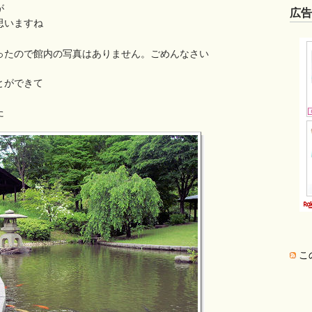
が
広
思いますね
ったので館内の写真はありません。ごめんなさい
とができて
た
こ