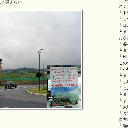
山が見えない
ステ
└
ト
└
ま
└
ぽ
└
ま
おさ
└
谷
└
ま
└
Hi
この
└
小
└
ま
└
小
└
ま
└
ま
└
ま
└
大
└
ま
貴方
└
瀬