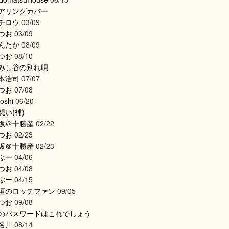
アリングカバー
チロウ
03/09
つお
03/09
んたか
08/09
つお
08/10
みし谷の別れ唄
本浩司
07/07
つお
07/08
roshi
06/20
想い(補)
坂＠十勝産
02/22
つお
02/23
坂＠十勝産
02/23
ぶー
04/06
つお
04/08
ぶー
04/15
垣のロッテファン
09/05
つお
09/08
のパスワードはこれでしょう
名川
08/14