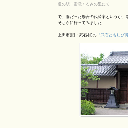
道の駅・雷電くるみの里にて
で、雨だった場合の代替案というか、
そちらに行ってみました
上田市(旧・武石村)の
『武石ともしび