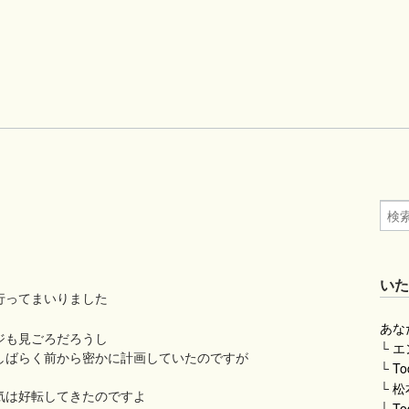
い
行ってまいりました
あな
ジも見ごろだろうし
└
エ
しばらく前から密かに計画していたのですが
└
To
└
松
気は好転してきたのですよ
└
To