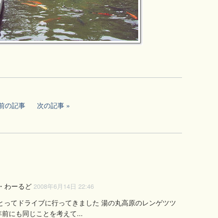
前の記事
次の記事
ざ・わーるど
2008年6月14日 22:46
とってドライブに行ってきました 湯の丸高原のレンゲツツ
前にも同じことを考えて...