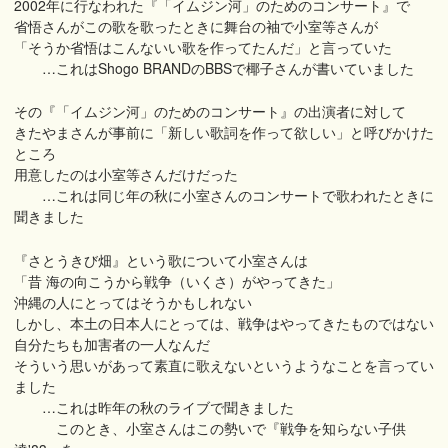
2002年に行なわれた『「イムジン河」のためのコンサート』で
省悟さんがこの歌を歌ったときに舞台の袖で小室等さんが
「そうか省悟はこんないい歌を作ってたんだ」と言っていた
…これはShogo BRANDのBBSで椰子さんが書いていました
その『「イムジン河」のためのコンサート』の出演者に対して
きたやまさんが事前に「新しい歌詞を作って欲しい」と呼びかけた
ところ
用意したのは小室等さんだけだった
…これは同じ年の秋に小室さんのコンサートで歌われたときに
聞きました
『さとうきび畑』という歌について小室さんは
「昔 海の向こうから戦争（いくさ）がやってきた」
沖縄の人にとってはそうかもしれない
しかし、本土の日本人にとっては、戦争はやってきたものではない
自分たちも加害者の一人なんだ
そういう思いがあって素直に歌えないというようなことを言ってい
ました
…これは昨年の秋のライブで聞きました
このとき、小室さんはこの勢いで『戦争を知らない子供