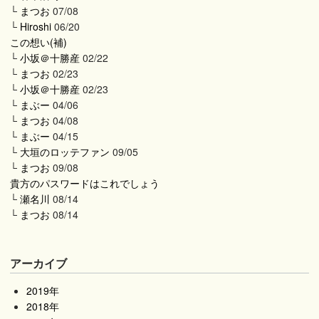
└
まつお
07/08
└
Hiroshi
06/20
この想い(補)
└
小坂＠十勝産
02/22
└
まつお
02/23
└
小坂＠十勝産
02/23
└
まぶー
04/06
└
まつお
04/08
└
まぶー
04/15
└
大垣のロッテファン
09/05
└
まつお
09/08
貴方のパスワードはこれでしょう
└
瀬名川
08/14
└
まつお
08/14
アーカイブ
2019年
2018年