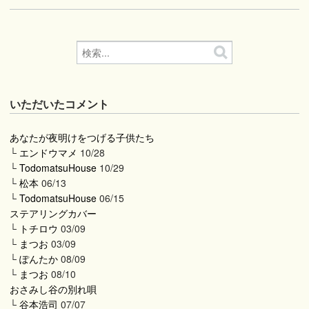
いただいたコメント
あなたが夜明けをつげる子供たち
└
エンドウマメ
10/28
└
TodomatsuHouse
10/29
└
松本
06/13
└
TodomatsuHouse
06/15
ステアリングカバー
└
トチロウ
03/09
└
まつお
03/09
└
ぽんたか
08/09
└
まつお
08/10
おさみし谷の別れ唄
└
谷本浩司
07/07