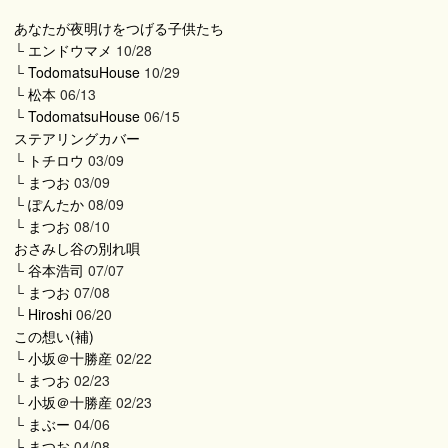
あなたが夜明けをつげる子供たち
└
エンドウマメ
10/28
└
TodomatsuHouse
10/29
└
松本
06/13
└
TodomatsuHouse
06/15
ステアリングカバー
└
トチロウ
03/09
└
まつお
03/09
└
ぽんたか
08/09
└
まつお
08/10
おさみし谷の別れ唄
└
谷本浩司
07/07
└
まつお
07/08
└
Hiroshi
06/20
この想い(補)
└
小坂＠十勝産
02/22
└
まつお
02/23
└
小坂＠十勝産
02/23
└
まぶー
04/06
└
まつお
04/08