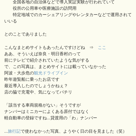
全国各地の自治体などで導入実証実験が行われていて
役所の公用車や医療施設の訪問用
特定地域でのカーシェアリングやレンタカーなどで運用されて
いいる
とのことでありました
こんなまとめサイトもあったんですけどね ⇒
ここ
ああ、そういえば奈良・明日香村のって
前にテレビで紹介されていたような気がする
で、この写真は、まとめサイトには載っていなかった
阿波・大歩危の
観光ドライブイン
昨年遊覧船に乗ったお店です
最近導入したのでしょうかねぇ？
店の脇で充電中、気になってパチリ
「該当する車両規格がない」そうですが
ナンバーはミニカーによくある原付ではなく
軽自動車の登録ですね...貸渡用の「わ」ナンバー
...
旅行記
で使わなかった写真、ようやく日の目を見ました（笑）